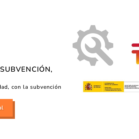
 SUBVENCIÓN,
dad, con la subvención
al
kit digital gobierno